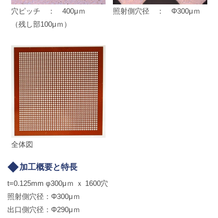
穴ピッチ ： 400μｍ
照射側穴径 ： Φ300μｍ
（残し部100μｍ）
全体図
加工概要と特長
t=0.125mm φ300μｍ ｘ 1600穴
照射側穴径：Φ300μｍ
出口側穴径：Φ290μｍ