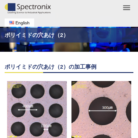
menu
English
ポリイミドの穴あけ（2）
ポリイミドの穴あけ（2）の加工事例