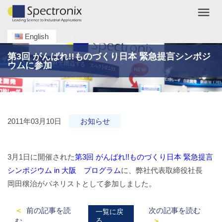
menu
English
第3回 がんばれ!!ものづくり日本 緊急提言シンポジ
ウムに参加
2011年03月10日
お知らせ
3月1日に開催された
第3回 がんばれ!!ものづくり日本 緊急提言
シンポジウム in 大阪 プログラム
に、弊社代表取締役社長
岡田穣治がパネリストとして参加しました。
前の記事を読
次の記事を読む
一覧に戻
る
む