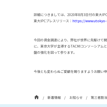
詳細につきましては、2020年8月3日付の東大I
東大IPCプレスリリース：
https://www.utokyo-i
今回の資金調達により、弊社が世界に先駆けて開
に、東京大学が主導するTACMIコンソーシア
盤の強化を図って参ります。
今後とも変わらぬご愛顧を賜りますようお願い
home
新着情報
お知らせ
第三者割