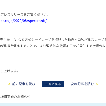
PCプレスリリースをご覧ください。
pc.co.jp/2020/08/spectronix/
発したＬＤ-ＧＳ方式シードレーザを搭載した独自ピコ秒パルスレーザ
ムとの連携を促進することで、より理想的な微細加工をご提供する次世代
申し上げます。
前の記事を読む
次の記事を読む
一覧に戻る
当増資実施のお知らせ