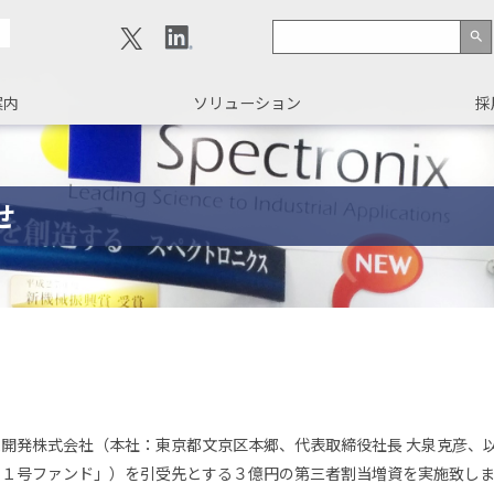
search
案内
ソリューション
採
せ
開発株式会社（本社：東京都文京区本郷、代表取締役社長 大泉克彦、以
創１号ファンド」）を引受先とする３億円の第三者割当増資を実施致し