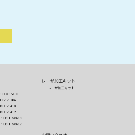
レーザ加工キット
‐ レーザ加工キット
：LFX-15108
LFV-28104
DHｰV0410
DHｰV0412
)：LDHｰG0610
)：LDHｰG0612
お問い合わせ