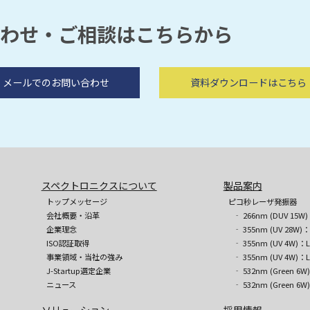
合わせ・ご相談はこちらから
メールでのお問い合わせ
資料ダウンロードはこちら
スペクトロニクスについて
製品案内
トップメッセージ
ピコ秒レーザ発振器
会社概要・沿革
‐ 266nm (DUV 15W)
企業理念
‐ 355nm (UV 28W)：
ISO認証取得
‐ 355nm (UV 4W)：L
事業領域・当社の強み
‐ 355nm (UV 4W)：L
J-Startup選定企業
‐ 532nm (Green 6W
ニュース
‐ 532nm (Green 6W
ソリューション
採用情報