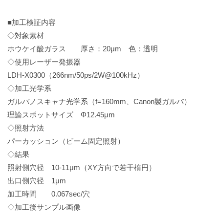
■加工検証内容
◇対象素材
ホウケイ酸ガラス 厚さ：20μm 色：透明
◇使用レーザー発振器
LDH-X0300（266nm/50ps/2W@100kHz）
◇加工光学系
ガルバノスキャナ光学系（f=160mm、Canon製ガルバ）
理論スポットサイズ Φ12.45μm
◇照射方法
パーカッション（ビーム固定照射）
◇結果
照射側穴径 10-11μm（XY方向で若干楕円）
出口側穴径 1μm
加工時間 0.067sec/穴
◇加工後サンプル画像