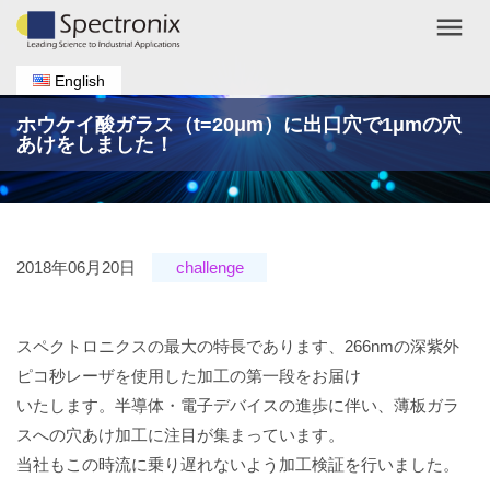
menu
English
ホウケイ酸ガラス（t=20μm）に出口穴で1μmの穴
あけをしました！
2018年06月20日
challenge
スペクトロニクスの最大の特長であります、266nmの深紫外
ピコ秒レーザを使用した加工の第一段をお届け
いたします。半導体・電子デバイスの進歩に伴い、薄板ガラ
スへの穴あけ加工に注目が集まっています。
当社もこの時流に乗り遅れないよう加工検証を行いました。