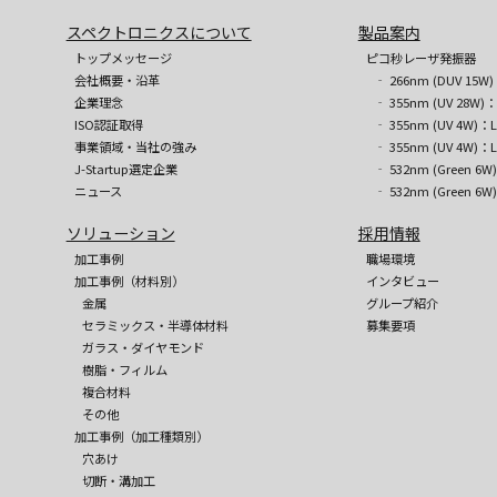
スペクトロニクスについて
製品案内
トップメッセージ
ピコ秒レーザ発振器
会社概要・沿革
‐ 266nm (DUV 15W)
企業理念
‐ 355nm (UV 28W)：
ISO認証取得
‐ 355nm (UV 4W)：L
事業領域・当社の強み
‐ 355nm (UV 4W)：L
J-Startup選定企業
‐ 532nm (Green 6W
ニュース
‐ 532nm (Green 6W
ソリューション
採用情報
加工事例
職場環境
加工事例（材料別）
インタビュー
金属
グループ紹介
セラミックス・半導体材料
募集要項
ガラス・ダイヤモンド
樹脂・フィルム
複合材料
その他
加工事例（加工種類別）
穴あけ
切断・溝加工