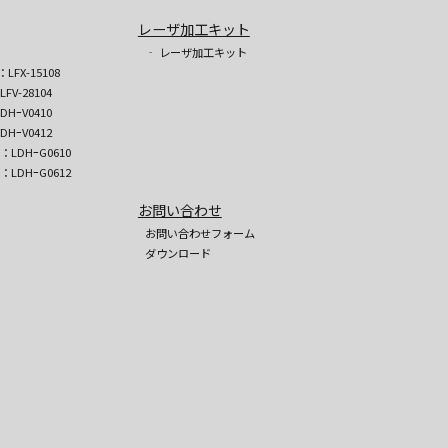
レーザ加工キット
‐ レーザ加工キット
：LFX-15108
LFV-28104
DHｰV0410
DHｰV0412
)：LDHｰG0610
)：LDHｰG0612
お問い合わせ
お問い合わせフォーム
ダウンロード