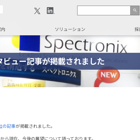
search
案内
ソリューション
採
ンタビュー記事が掲載されました
社の記事
が掲載されました。
業から現在、今後の展望について語っております。